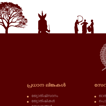
പ്രധാന ലിങ്കുകൾ
സേവ
ജ്യോതിഷ്സദനം
ജാത
ജ്യോതിഷികൾ
പൊ