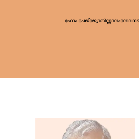
ഹോം പേജ്
ജ്യോതിസ്സദനം
സേവനങ