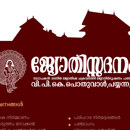
നങ്ങൾ
ക നിർമ്മാണം
പരിഹാര നിർദ്ദേശങ്ങൾ
രുത്തം നോക്കൽ
പഞ്ചാംഗം