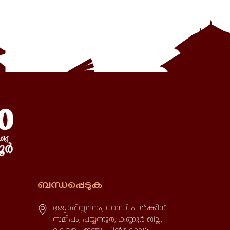
ബന്ധപ്പെടുക
ജ്യോതിസ്സദനം, ഗാന്ധി പാർക്കിന്
സമീപം, പയ്യന്നൂർ, കണ്ണൂർ ജില്ല,