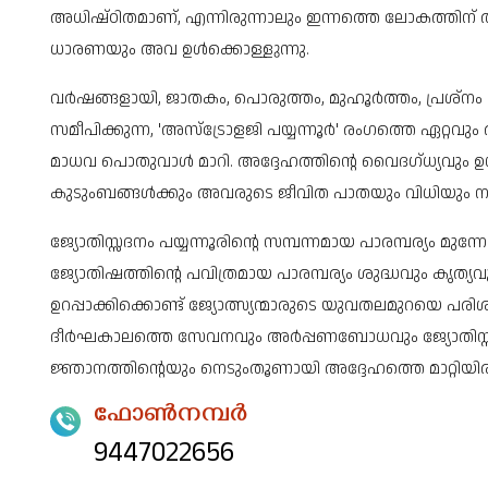
അധിഷ്ഠിതമാണ്, എന്നിരുന്നാലും ഇന്നത്തെ ലോകത്തിന
ധാരണയും അവ ഉൾക്കൊള്ളുന്നു.
വർഷങ്ങളായി, ജാതകം, പൊരുത്തം, മുഹൂർത്തം, പ്രശ്നം 
സമീപിക്കുന്ന, 'അസ്‌ട്രോളജി പയ്യന്നൂർ' രംഗത്തെ ഏറ്റ
മാധവ പൊതുവാൾ മാറി. അദ്ദേഹത്തിൻ്റെ വൈദഗ്ധ്യവും ഉൾക
കുടുംബങ്ങൾക്കും അവരുടെ ജീവിത പാതയും വിധിയും നന്നായി
ജ്യോതിസ്സദനം പയ്യന്നൂരിൻ്റെ സമ്പന്നമായ പാരമ്പര്യം മ
ജ്യോതിഷത്തിൻ്റെ പവിത്രമായ പാരമ്പര്യം ശുദ്ധവും കൃത്
ഉറപ്പാക്കിക്കൊണ്ട് ജ്യോത്സ്യന്മാരുടെ യുവതലമുറയെ പരിശീല
ദീർഘകാലത്തെ സേവനവും അർപ്പണബോധവും ജ്യോതിസ്സദന
ജ്ഞാനത്തിൻ്റെയും നെടുംതൂണായി അദ്ദേഹത്തെ മാറ്റിയിരിക
ഫോൺനമ്പർ
9447022656